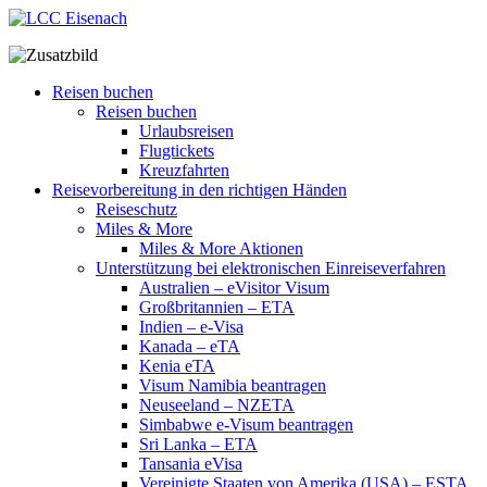
Reisen buchen
Reisen buchen
Urlaubsreisen
Flugtickets
Kreuzfahrten
Reisevorbereitung in den richtigen Händen
Reiseschutz
Miles & More
Miles & More Aktionen
Unterstützung bei elektronischen Einreiseverfahren
Australien – eVisitor Visum
Großbritannien – ETA
Indien – e-Visa
Kanada – eTA
Kenia eTA
Visum Namibia beantragen
Neuseeland – NZETA
Simbabwe e-Visum beantragen
Sri Lanka – ETA
Tansania eVisa
Vereinigte Staaten von Amerika (USA) – ESTA