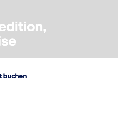
edition,
ise
t buchen